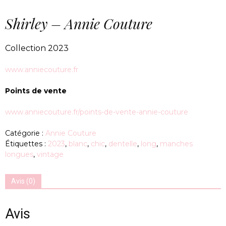
Shirley – Annie Couture
Collection 2023
www.anniecouture.fr
Points de vente
www.anniecouture.fr/points-de-vente-annie-couture
Catégorie :
Annie Couture
Étiquettes :
2023
,
blanc
,
chic
,
dentelle
,
long
,
manches
longues
,
vintage
Avis (0)
Avis