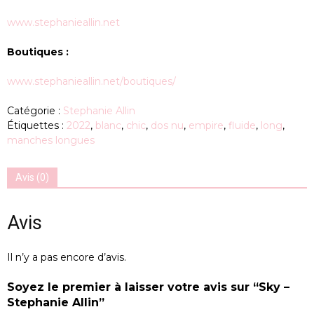
www.stephanieallin.net
Boutiques :
www.stephanieallin.net/boutiques/
Catégorie :
Stephanie Allin
Étiquettes :
2022
,
blanc
,
chic
,
dos nu
,
empire
,
fluide
,
long
,
manches longues
Avis (0)
Avis
Il n’y a pas encore d’avis.
Soyez le premier à laisser votre avis sur “Sky –
Stephanie Allin”