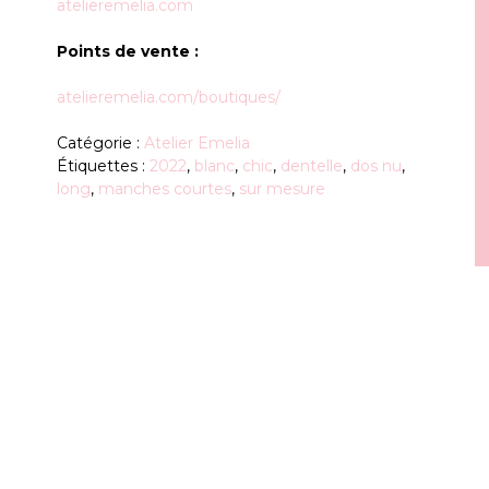
atelieremelia.com
Points de vente :
atelieremelia.com/boutiques/
Catégorie :
Atelier Emelia
Étiquettes :
2022
,
blanc
,
chic
,
dentelle
,
dos nu
,
long
,
manches courtes
,
sur mesure