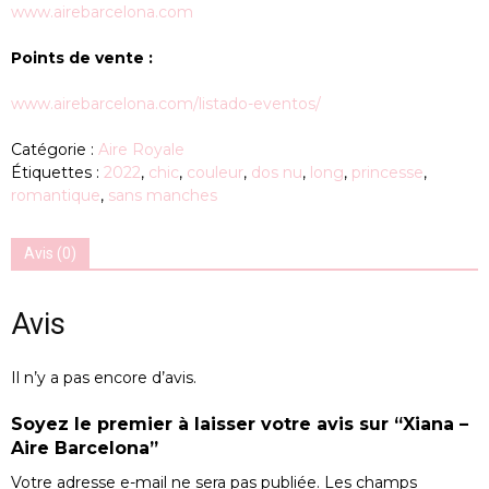
www.airebarcelona.com
Points de vente :
www.airebarcelona.com/listado-eventos/
Catégorie :
Aire Royale
Étiquettes :
2022
,
chic
,
couleur
,
dos nu
,
long
,
princesse
,
romantique
,
sans manches
Avis (0)
Avis
Il n’y a pas encore d’avis.
Soyez le premier à laisser votre avis sur “Xiana –
Aire Barcelona”
Votre adresse e-mail ne sera pas publiée.
Les champs