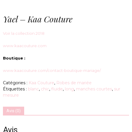
Yael – Kaa Couture
Voir la collection 2018
www.kaacouture.com
Boutique :
www.kaacouture.com/contact-boutique-mariage/
Catégories :
Kaa Couture
,
Robes de mariée
Étiquettes :
blanc
,
chic
,
fluide
,
long
,
manches courtes
,
sur
mesure
Avis (0)
Avis