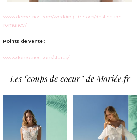
www.demetrios.com/wedding-dresses/destination-
romance/
Points de vente :
www.demetrios.com/stores/
Les “coups de coeur” de Mariée.fr