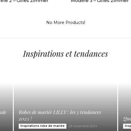
le 2 – Gilles Zimmer
Modèle 3 – Gilles Zimmer
No More Products!
Inspirations et tendances
ande
Robes de mariée LILLY : les 5 tendances
2025 !
Que
Inspirations robe de mariée
29 novembre 2024
Ins