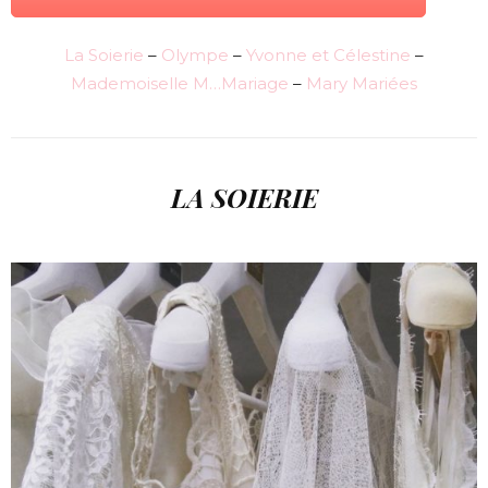
La Soierie
–
Olympe
–
Yvonne et Célestine
–
Mademoiselle M…Mariage
–
Mary Mariées
LA SOIERIE