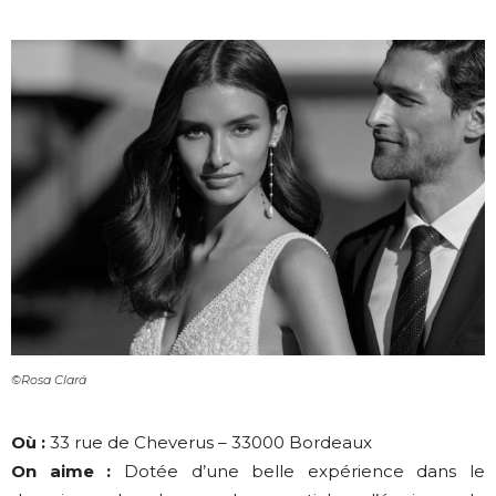
©Rosa Clará
Où :
33 rue de Cheverus – 33000 Bordeaux
On aime :
Dotée d’une belle expérience dans le