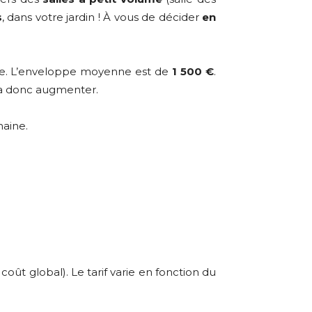
s
, dans votre jardin ! À vous de décider
en
age. L’enveloppe moyenne est de
1 500 €
.
rra donc augmenter.
maine.
oût global). Le tarif varie en fonction du