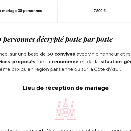
 mariage 30 personnes
7 800 €
 personnes décrypté poste par poste
nce, sur une base de
30 convives
avec vin d’honneur et re
vices proposés
, de la
renommée
et de la
situation g
me prix qu’en région parisienne ou sur la Côte d’Azur.
Lieu de réception de mariage
les choses en grand ! Vous pourrez en effet vous tourner 