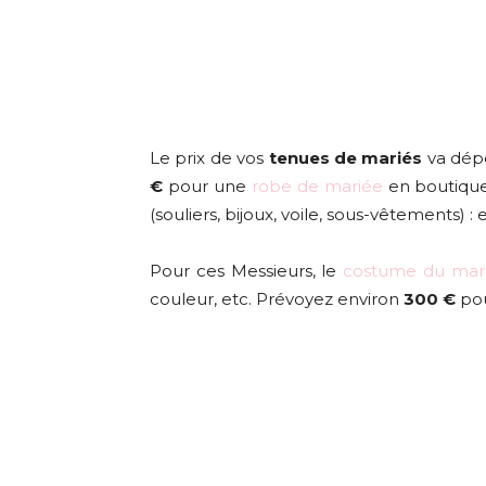
Le prix de vos
tenues de mariés
va dép
€
pour une
robe de mariée
en boutique
(souliers, bijoux, voile, sous-vêtements) :
Pour ces Messieurs, le
costume du mar
couleur, etc. Prévoyez environ
300 €
pou