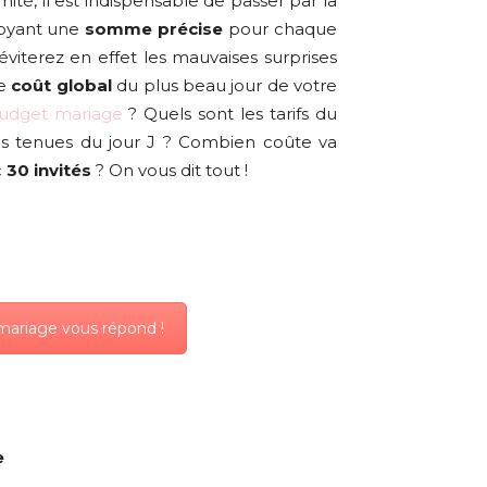
ité, il est indispensable de passer par la
voyant une
somme précise
pour chaque
 éviterez en effet les mauvaises surprises
le
coût global
du plus beau jour de votre
udget mariage
? Quels sont les tarifs du
 des tenues du jour J ? Combien coûte va
c
30 invités
? On vous dit tout !
mariage vous répond !
e