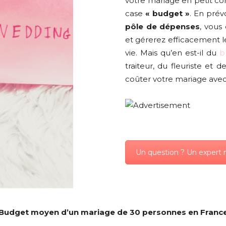
votre mariage en petit com
case
« budget »
. En pré
pôle de dépenses
, vous
et gérerez efficacement 
vie. Mais qu’en est-il du
b
traiteur, du fleuriste et
coûter votre mariage ave
Un question ? Un expert 
Budget moyen d’un mariage de 30 personnes en Franc