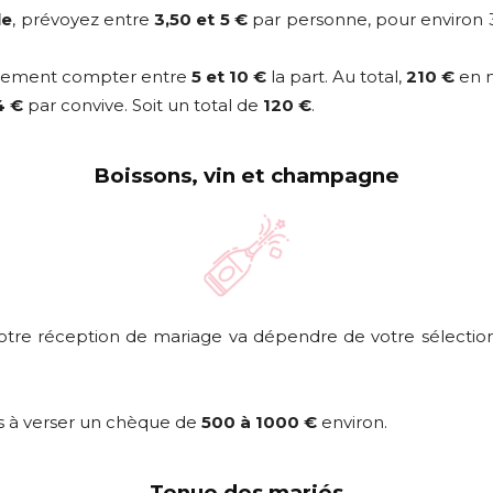
le
, prévoyez entre
3,50 et 5 €
par personne, pour environ 
éralement compter entre
5 et 10 €
la part. Au total,
210 €
en m
4 €
par convive. Soit un total de
120 €
.
Boissons, vin et champagne
tre réception de mariage va dépendre de votre sélecti
s à verser un chèque de
500 à 1000 €
environ.
Tenue des mariés