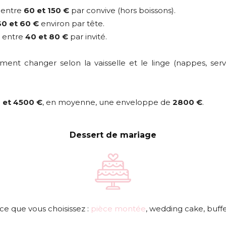
r entre
60 et 150 €
par convive (hors boissons).
30 et 60 €
environ par tête.
e entre
40 et 80 €
par invité.
nt changer selon la vaisselle et le linge (nappes, servie
 et 4500 €
, en moyenne, une enveloppe de
2800 €
.
Dessert de mariage
ce que vous choisissez :
pièce montée
, wedding cake, buffe