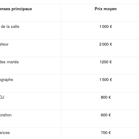
enses principaux
Prix moyen
 de la salle
1 000 €
aiteur
2 000 €
des mariés
1200 €
ographe
1 500 €
DJ
800 €
ration
600 €
iances
700 €