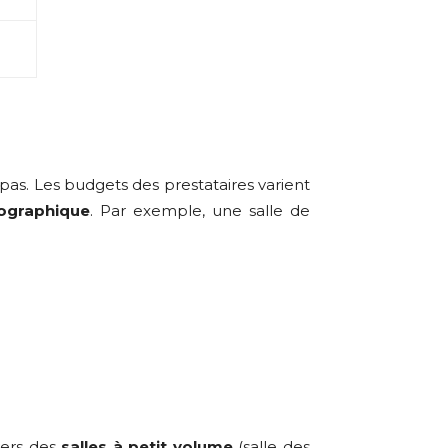
pas. Les budgets des prestataires varient
éographique
. Par exemple, une salle de
vers des
salles à petit volume
(salle des