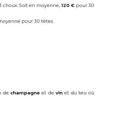
3 choux. Soit en moyenne,
120 €
pour 30
oyenne pour 30 têtes.
on de
champagne
et de
vin
et du lieu où