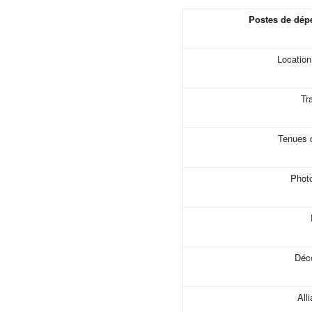
Postes de dép
Location
Tr
Tenues 
Phot
Déco
All