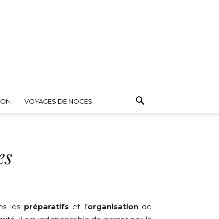
ION
VOYAGES DE NOCES
es
ns les
préparatifs
et l’
organisation
de