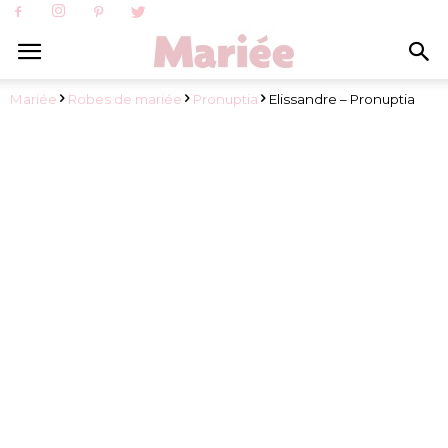
Mariée
Robes de mariée
Pronuptia
Elissandre – Pronuptia