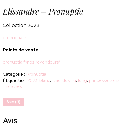
Elissandre – Pronuptia
Collection 2023
pronuptia.fr
Points de vente
pronuptia.fr/nos-revendeurs/
Catégorie :
Pronuptia
Étiquettes :
2023
,
blanc
,
chic
,
dos nu
,
long
,
princesse
,
sans
manches
Avis (0)
Avis