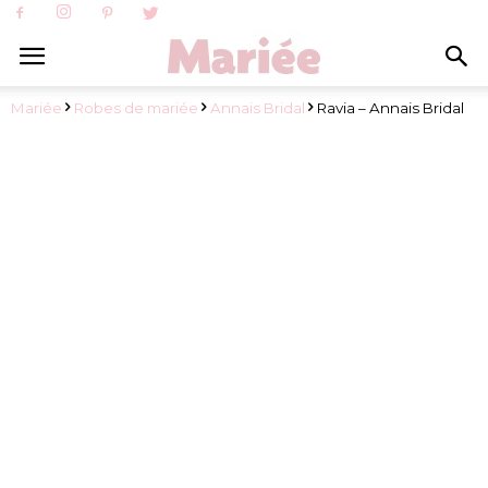
Mariée
Robes de mariée
Annais Bridal
Ravia – Annais Bridal