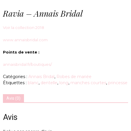
Ravia – Annais Bridal
Voir la collection 2018
www.annaisbridal.com
Points de vente :
annaisbridal.fr/boutiques/
Catégories :
Annais Bridal
,
Robes de mariée
Étiquettes :
blanc
,
dentelle
,
long
,
manches courtes
,
princesse
Avis (0)
Avis