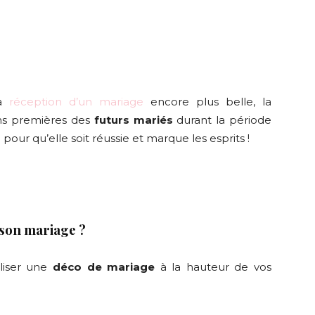
la
réception d’un mariage
encore plus belle, la
ns premières des
futurs mariés
durant la période
 pour qu’elle soit réussie et marque les esprits !
son mariage ?
liser une
déco de mariage
à la hauteur de vos