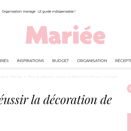
Organisation mariage : LE guide indispensable !
RIÉS
INSPIRATIONS
BUDGET
ORGANISATION
RÉCEPT
Mariée.fr
age & Thèmes
Petit guide pour réussir la décoration de son mariage !
éussir la décoration de