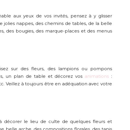
ble aux yeux de vos invités, pensez à y glisser
jolies nappes, des chemins de tables, de la belle
ases, des bougies, des marque-places et des menus
isez sur des fleurs, des lampions ou pompons
es, un plan de table et décorez vos
animations
:
tc. Veillez à toujours être en adéquation avec votre
 à décorer le lieu de culte de quelques fleurs et
 belle arche, des compositions florales, des tapis