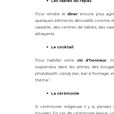
Les tables du repas
Pour rendre le
dîner
encore plus agréa
quelques éléments décoratifs comme de 
vaisselle, des centres de tables, des v
attrayants.
Le cocktail
Pour habiller votre
vin d’honneur
, m
suspendus dans les arbres, des bougi
photobooth
,
candy bar
, bar à fromage, e
thème !
La cérémonie
Si cérémonie religieuse il y a, pensez
bougies. En cas de cérémonie laïque, une