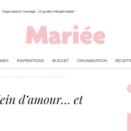
Organisation mariage : LE guide indispensable !
RIÉS
INSPIRATIONS
BUDGET
ORGANISATION
RÉCEPT
Mariée.fr
 joli mariage plein d’amour… et d’amitié !
lein d’amour… et