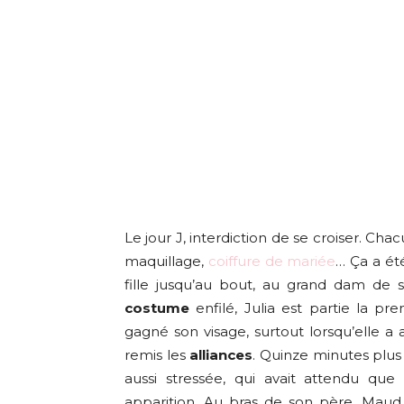
Le jour J, interdiction de se croiser. Chac
maquillage,
coiffure de mariée
… Ça a ét
fille jusqu’au bout, au grand dam de s
costume
enfilé, Julia est partie la pr
gagné son visage, surtout lorsqu’elle a
remis les
alliances
. Quinze minutes plus 
aussi stressée, qui avait attendu que 
apparition. Au bras de son père, Maud a