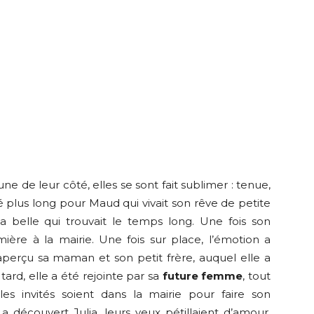
une de leur côté, elles se sont fait sublimer : tenue,
é plus long pour Maud qui vivait son rêve de petite
a belle qui trouvait le temps long. Une fois son
emière à la mairie. Une fois sur place, l’émotion a
 aperçu sa maman et son petit frère, auquel elle a
tard, elle a été rejointe par sa
future femme
, tout
les invités soient dans la mairie pour faire son
 découvert Julia, leurs yeux pétillaient d’amour.