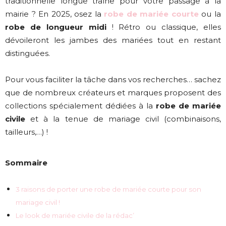
traditionnelle longue traîne pour votre passage à la
mairie ? En 2025, osez la
robe de mariée courte
ou la
robe de longueur midi
! Rétro ou classique, elles
dévoileront les jambes des mariées tout en restant
distinguées.
Pour vous faciliter la tâche dans vos recherches… sachez
que de nombreux créateurs et marques proposent des
collections spécialement dédiées à la
robe de mariée
civile
et à la tenue de mariage civil (combinaisons,
tailleurs,…) !
Sommaire
3 raisons de porter une robe de mariée courte pour son
mariage civil !
Le look de mariée civile de la rédac’