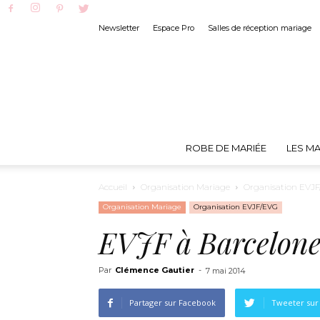
Newsletter
Espace Pro
Salles de réception mariage
ROBE DE MARIÉE
LES MA
Accueil
Organisation Mariage
Organisation EVJ
Organisation Mariage
Organisation EVJF/EVG
EVJF à Barcelone,
Par
Clémence Gautier
-
7 mai 2014
Partager sur Facebook
Tweeter sur 