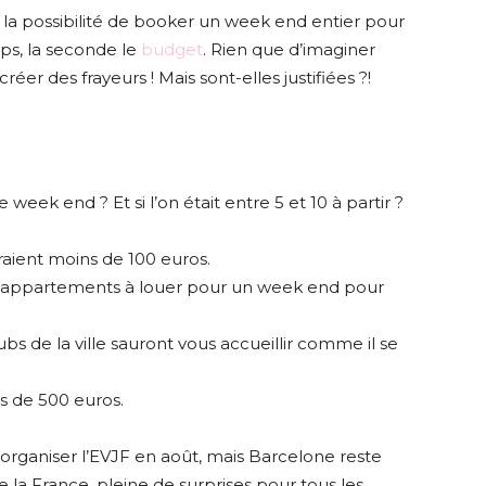
s la possibilité de booker un week end entier pour
ps, la seconde le
budget
. Rien que d’imaginer
réer des frayeurs ! Mais sont-elles justifiées ?!
e week end ? Et si l’on était entre 5 et 10 à partir ?
teraient moins de 100 euros.
d’appartements à louer pour un week end pour
clubs de la ville sauront vous accueillir comme il se
s de 500 euros.
 d’organiser l’EVJF en août, mais Barcelone reste
la France, pleine de surprises pour tous les