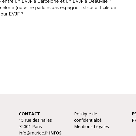
ce entre un EVJF à Barcelone et un EVJF à Deauville ?
celone (nous ne parlons pas espagnol.) st-ce difficile de
pour EVJF ?
CONTACT
Politique de
E
15 rue des halles
confidentialité
P
75001 Paris
Mentions Légales
info@mariee.fr
INFOS