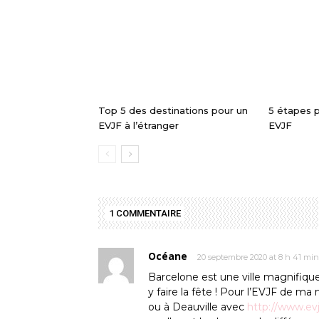
Top 5 des destinations pour un
5 étapes p
EVJF à l’étranger
EVJF
1 COMMENTAIRE
Océane
20 septembre 2020 at 8 h 41 min
Barcelone est une ville magnifique
y faire la fête ! Pour l’EVJF de ma
ou à Deauville avec
http://www.evj