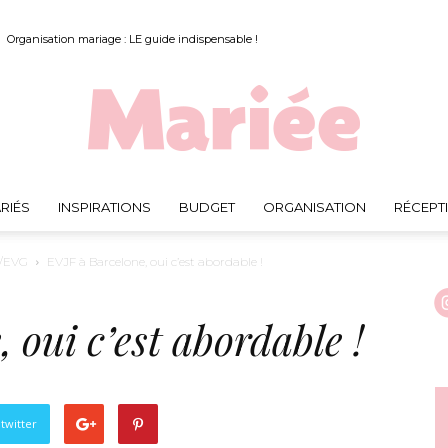
Organisation mariage : LE guide indispensable !
RIÉS
INSPIRATIONS
BUDGET
ORGANISATION
RÉCEPT
Mariée.fr
F/EVG
EVJF à Barcelone, oui c’est abordable !
 oui c’est abordable !
twitter