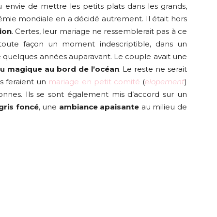
eu envie de mettre les petits plats dans les grands,
́mie mondiale en a décidé autrement. Il était hors
ion
. Certes, leur mariage ne ressemblerait pas à ce
e toute façon un moment indescriptible, dans un
ité quelques années auparavant. Le couple avait une
eu magique au bord de l’océan
. Le reste ne serait
ls feraient un
mariage en petit comité
(
elopement
)
nnes. Ils se sont également mis d’accord sur un
ris foncé
, une
ambiance apaisante
au milieu de