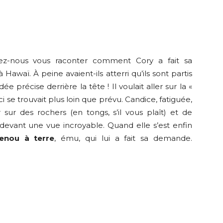
issez-nous vous raconter comment Cory a fait sa
 Hawaï. À peine avaient-ils atterri qu’ils sont partis
précise derrière la tête ! Il voulait aller sur la «
 se trouvait plus loin que prévu. Candice, fatiguée,
r sur des rochers (en tongs, s’il vous plaît) et de
devant une vue incroyable. Quand elle s’est enfin
enou à terre
, ému, qui lui a fait sa demande.