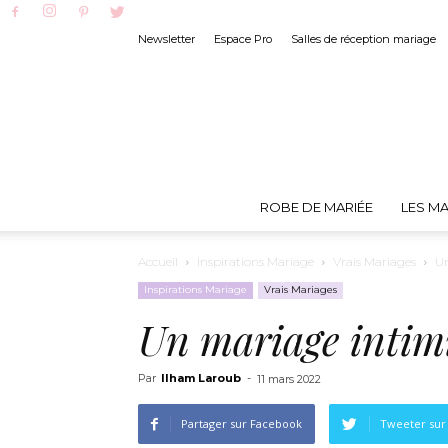
Newsletter
Espace Pro
Salles de réception mariage
ROBE DE MARIÉE
LES MA
Accueil
Inspirations Mariage
Vrais Mariages
Un
Inspirations Mariage
Vrais Mariages
Un mariage intimi
Par
Ilham Laroub
-
11 mars 2022
Partager sur Facebook
Tweeter sur 